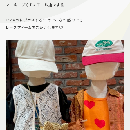
マーキーズくずはモール店です💁
施設案内
Tシャツにプラスするだけでこなれ感のでる
アクセス＆駐車場
レースアイテムをご紹介します♡
よくあるご質問
スタッフ募集
サイトマップ
プライバシーポリシー
Follow US