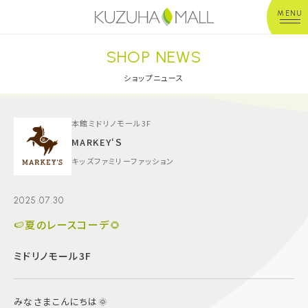
MENU
SHOP NEWS
年中無休
平 日：10:00~20:00
営業時間
土日祝：10:00~21:00
ショップニュース
※店舗により異なる
ショップガイド
本館ミドリノモール3F
MARKEY‘Ｓ
キッズファミリーファッション
グルメ＆フード
2025.07.30
ショップニュース
🍉夏のレースコーデ🌻
イベント
ミドリノモール3F
キッズ＆ベビー
みなさまこんにちは🌞