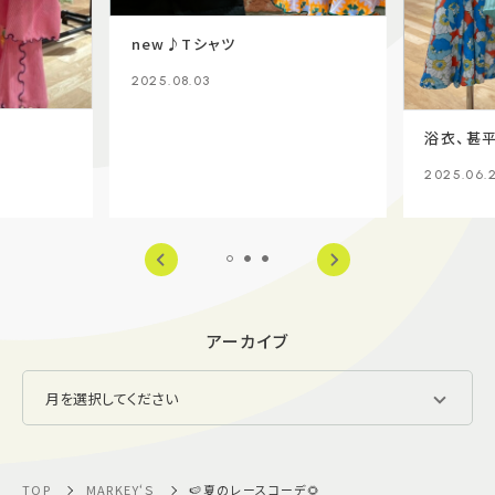
new♪Tシャツ
2025.08.03
浴衣、甚平
2025.06.
アーカイブ
TOP
MARKEY‘Ｓ
🍉夏のレースコーデ🌻