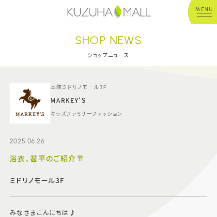
MENU
SHOP NEWS
年中無休
平 日：10:00~20:00
営業時間
土日祝：10:00~21:00
ショップニュース
※店舗により異なる
ショップガイド
本館ミドリノモール3F
MARKEY‘Ｓ
キッズファミリーファッション
グルメ＆フード
2025.06.26
ショップニュース
浴衣、甚平のご紹介👘
イベント
ミドリノモール3F
キッズ＆ベビー
みなさまこんにちは♪