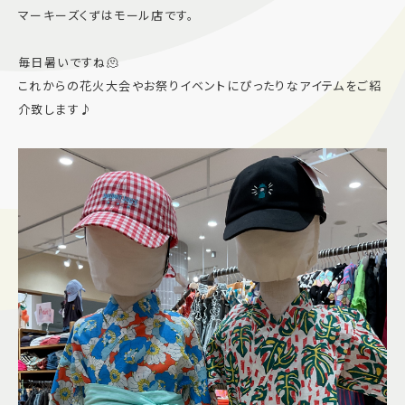
マーキーズくずはモール店です。
施設案内
毎日暑いですね🫠
アクセス＆駐車場
これからの花火大会やお祭りイベントにぴったりなアイテムをご紹
介致します♪
よくあるご質問
スタッフ募集
サイトマップ
プライバシーポリシー
Follow US