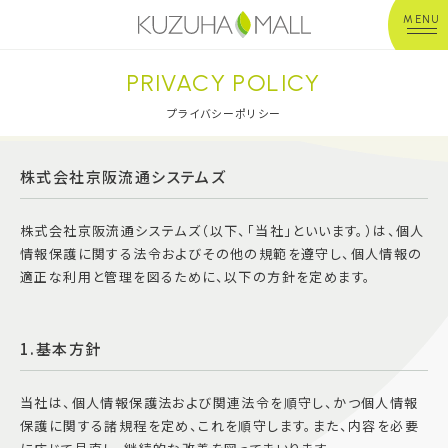
MENU
PRIVACY POLICY
年中無休
平 日：10:00~20:00
営業時間
土日祝：10:00~21:00
プライバシーポリシー
※店舗により異なる
株式会社京阪流通システムズ
ショップガイド
株式会社京阪流通システムズ（以下、「当社」といいます。）は、個人
グルメ＆フード
情報保護に関する法令およびその他の規範を遵守し、個人情報の
適正な利用と管理を図るために、以下の方針を定めます。
ショップニュース
1.基本方針
イベント
当社は、個人情報保護法および関連法令を順守し、かつ個人情報
キッズ＆ベビー
保護に関する諸規程を定め、これを順守します。また、内容を必要