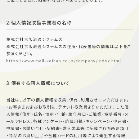
に応じて見直し、継続的な改善を図ってまいります。
施設案内
2.個人情報取扱事業者の名称
アクセス＆駐車場
株式会社京阪流通システムズ
株式会社京阪流通システムズの住所・代表者等の情報は以下をご
よくあるご質問
スタッフ募集
参照ください。
サイトマップ
プライバシーポリシー
https://www.mall-keihan.co.jp/company/index.html
Follow US
3.保有する個人情報について
当社は、以下の個人情報を収集、保有、利用させていただきます。
・お客さまおよびお取引先、テナント従業員よりいただきました個
人情報（住所・氏名・性別・年齢・生年月日・ご職業・電話番号・メ
ールアドレス、各種アンケート・応募用紙・キャンペーン・申込書・
申請書・お問い合せ・契約書・求人応募等に記載された所要項目）
・商品のお買い上げや各種カードの利用等により発生する情報