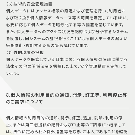
（6）技術的安全管理措置
個人データにはアクセス権限の設定および管理を行い、利用者お
よび取り扱う個人情報データベース等の範囲を限定しているほか、
必要に応じて個人データを暗号化する等の措置を講じています。
また、個人データへのアクセス状況を記録および分析するシステム
を設置し、同システムの監視を行うことによる個人データの漏えい
等を防止・検知するための策も講じています。
（7）外的環境の把握
個人データを保管している日本における個人情報の保護に関する
法律その他の関係法令を把握した上で、安全管理措置を実施して
います。
8.個人情報の利用目的の通知、開示、訂正等、利用停止等
のご請求について
個人情報の利用目的の通知、開示、訂正、追加、削除、利用の停
止、または第三者提供の記録および中止等のご請求につきまして
は、法令に定められた例外措置等を除き、ご本人であることを確認