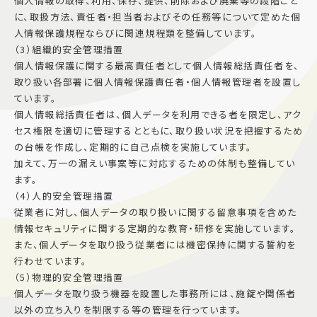
個人情報の取得、利用、保存、提供、削除および廃棄等の段階ごと
に、取扱方法、責任者・担当者およびその任務等について定めた個
人情報保護規程ならびに関連規程類を整備しています。
（3）組織的安全管理措置
個人情報保護に関する最高責任者として個人情報総括責任者を、
取り扱い各部署に個人情報保護責任者・個人情報管理者を設置し
ています。
個人情報総括責任者は、個人データを利用できる者を限定し、アク
セス権限を適切に管理するとともに、取り扱い状況を把握するため
の台帳を作成し、定期的に自己点検を実施しています。
加えて、万一の漏えい事案等に対応するための体制も整備してい
ます。
（4）人的安全管理措置
従業者に対し、個人データの取り扱いに関する留意事項を含めた
情報セキュリティに関する定期的な教育・研修を実施しています。
また、個人データを取り扱う従業者には機密保持に関する誓約を
行わせています。
（5）物理的安全管理措置
個人データを取り扱う機器を設置した事務所には、施錠や関係者
以外の立ち入りを制限する等の管理を行っています。