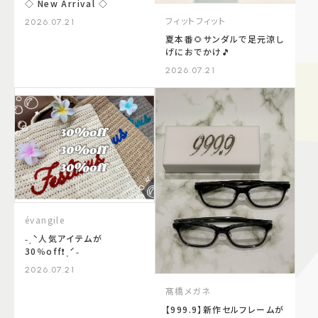
◇ New Arrival ◇
フィットフィット
2026.07.21
夏本番🌻サンダルで足元涼し
げにおでかけ🎵
2026.07.21
évangile
˗ˏˋ人気アイテムが
30％off❗️ˎˊ˗
2026.07.21
髙橋メガネ
【999.9】新作セルフレームが