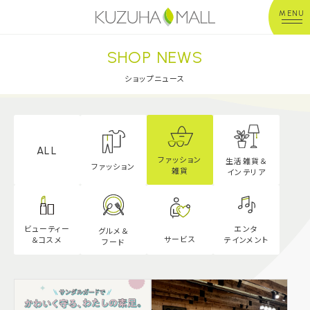
MENU
SHOP NEWS
年中無休
平 日：10:00~20:00
営業時間
土日祝：10:00~21:00
ショップニュース
※店舗により異なる
ショップガイド
ALL
ファッション
生活雑貨＆
グルメ＆フード
ファッション
雑貨
インテリア
ショップニュース
エンタ
ビューティー
グルメ＆
サービス
テインメント
＆
コスメ
フード
イベント
キッズ＆ベビー