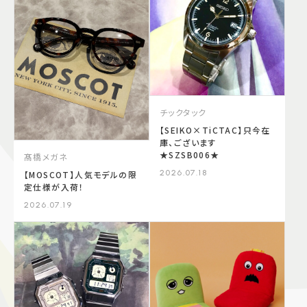
チックタック
【SEIKO×TiCTAC】只今在
庫、ございます
★SZSB006★
髙橋メガネ
2026.07.18
【MOSCOT】人気モデルの限
定仕様が入荷！
2026.07.19