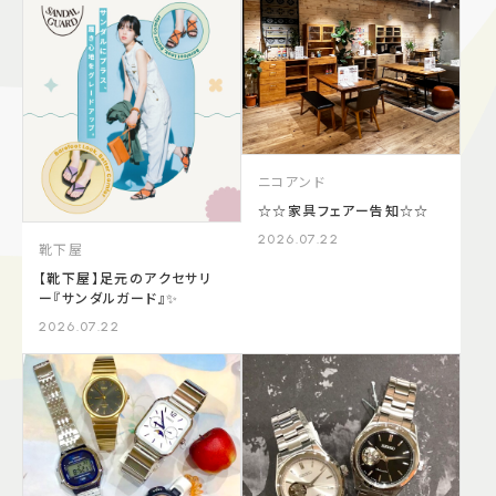
施設案内
アクセス＆駐車場
よくあるご質問
スタッフ募集
ニコアンド
サイトマップ
プライバシーポリシー
☆☆家具フェアー告知☆☆
2026.07.22
靴下屋
Follow US
【靴下屋】足元のアクセサリ
ー『サンダルガード』✨
2026.07.22