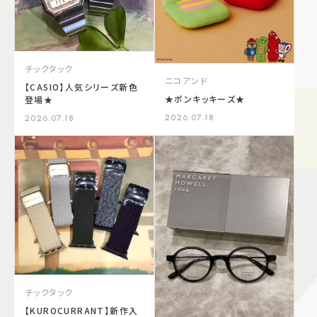
チックタック
ニコアンド
【CASIO】人気シリーズ新色
★ポンキッキーズ★
登場★
2026.07.18
2026.07.18
チックタック
【KUROCURRANT】新作入