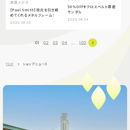
髙橋メガネ
50％OFF❣️クロスベルト厚底
【Paul Smith】目元を引き締
サンダル
めてくれるメタルフレーム！
2026.08.04
2026.08.05
...
01
02
03
04
100
TOP
ショップニュース