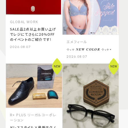
GLOBAL WORK
SALE品2点以上お買い上げ
でレジにてさらに20％OFF
のイベントのご紹介です！
エメフィール
2026.08.07
⊹₊⟡ 𝑵𝑬𝑾 𝑪𝑶𝑳𝑶𝑹 ⊹₊⟡⋆
2026.08.07
NEW
NEW
R+ PLUS リーガルコーポレ
ーション
ドレススタイル×最新テクノ