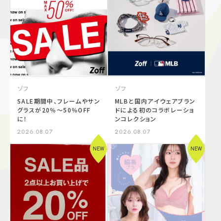
施設案内
アクセス＆駐車場
よくあるご質問
スタッフ募集
ゾフ
ゾフ
サイトマップ
プライバシーポリシー
SALE期間中、フレームやサン
MLBと国内アイウェアブラン
グラスが20％～50％OFF
ドによる初のコラボレーショ
に！
ンコレクション
Follow US
2026.08.07
2026.08.07
NEW
NEW