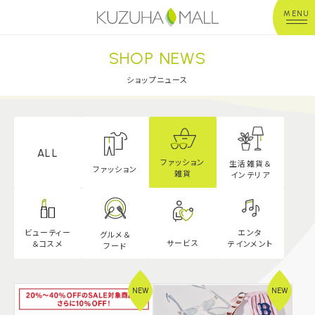
MENU
SHOP NEWS
年中無休
平 日：10:00~20:00
営業時間
土日祝：10:00~21:00
ショップニュース
※店舗により異なる
ショップガイド
ALL
ファッション
生活雑貨＆
グルメ＆フード
ファッション
雑貨
インテリア
ショップニュース
エンタ
ビューティー
グルメ＆
サービス
テインメント
＆
コスメ
フード
イベント
キッズ＆ベビー
NEW
NEW