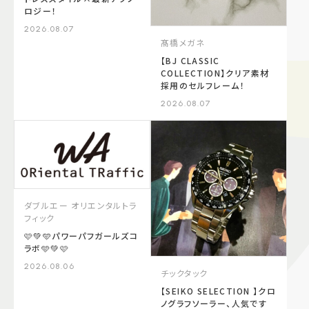
ロジー！
2026.08.07
髙橋メガネ
【BJ CLASSIC
COLLECTION】クリア素材
採用のセルフレーム！
2026.08.07
ダブルエー オリエンタルトラ
フィック
🩷💚🩵パワーパフガールズコ
ラボ🩵💚🩷
2026.08.06
チックタック
【SEIKO SELECTION 】クロ
ノグラフソーラー、人気です