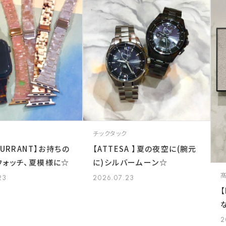
チックタック
CURRANT】お持ちの
【ATTESA 】夏の夜空に(腕元
ウォッチ、夏模様に☆
に)シルバームーン☆
23
2026.07.23
2