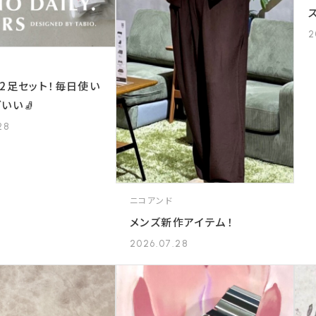
2
】2足セット！毎日使い
いい🧦
28
ニコアンド
メンズ新作アイテム！
2026.07.28