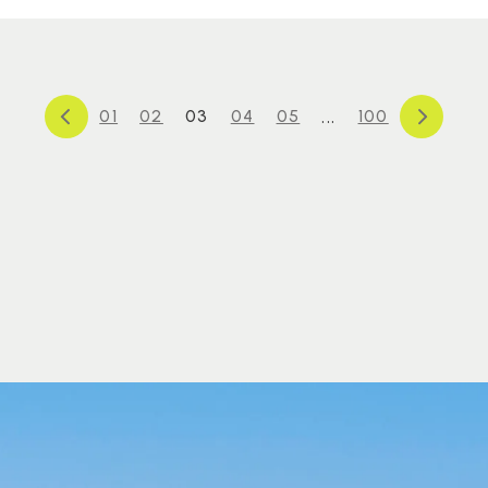
...
01
02
03
04
05
100