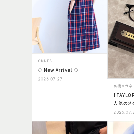
OMNES
◇ New Arrival ◇
2026.07.27
髙橋メガネ
【TAYLO
人気のメ
荷いたし
2026.07.