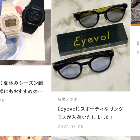
2
-G】夏休みシーズン到
様にもおすすめの時
介！
髙橋メガネ
25
【Eyevol】スポーティなサング
ラスが入荷いたしました！
2026.07.25