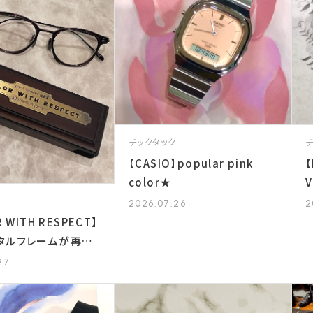
チックタック
【CASIO】popular pink
【
color★
V
2026.07.26
2
R WITH RESPECT】
タルフレームが再入
ました！
27