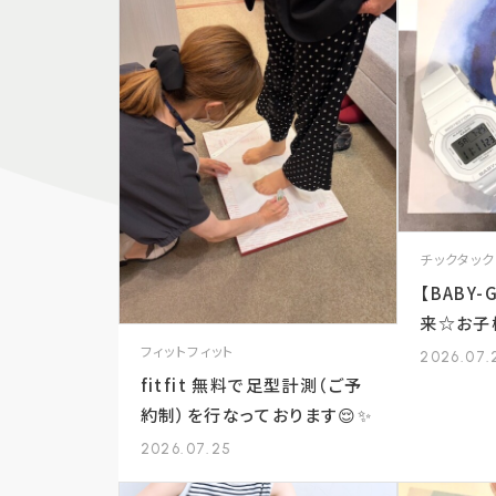
チックタック
【BABY
来☆お子
計をご紹
フィットフィット
2026.07.
fitfit 無料で足型計測（ご予
約制）を行なっております😌✨
2026.07.25