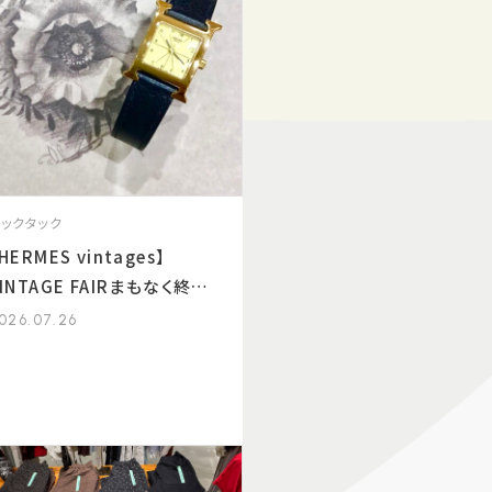
チックタック
HERMES vintages】
INTAGE FAIRまもなく終了
します★
026.07.26