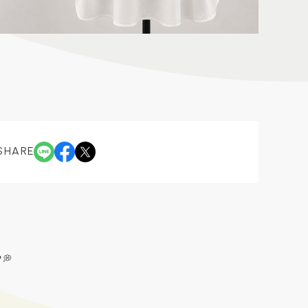
SHARE
💭