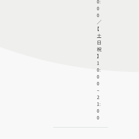
0:
0
0
／
【
土
日
祝
】
1
0:
0
0
~
2
1:
0
0