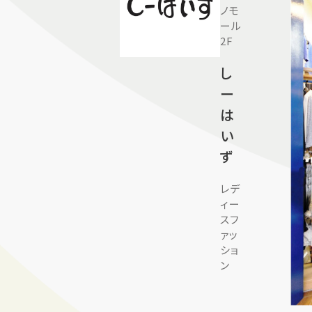
ノモ
ール
2F
し
ー
は
い
ず
レデ
ィー
スフ
ァッ
ショ
ン