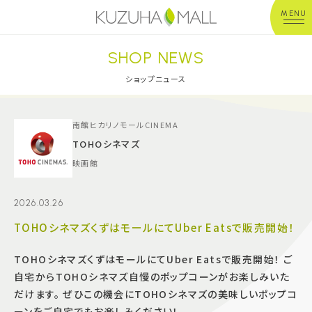
MENU
SHOP NEWS
年中無休
平 日：10:00~20:00
営業時間
土日祝：10:00~21:00
ショップニュース
※店舗により異なる
ショップガイド
南館ヒカリノモールCINEMA
TOHOシネマズ
映画館
グルメ＆フード
2026.03.26
ショップニュース
TOHOシネマズくずはモールにてUber Eatsで販売開始！
イベント
TOHOシネマズくずはモールにてUber Eatsで販売開始！ ご
自宅からTOHOシネマズ自慢のポップコーンがお楽しみいた
キッズ＆ベビー
だけます。 ぜひこの機会にTOHOシネマズの美味しいポップコ
ーンをご自宅でもお楽しみください！