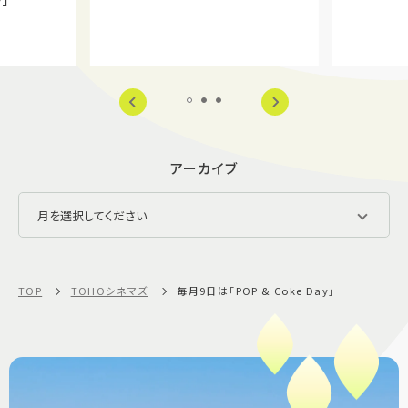
y」
アーカイブ
TOP
TOHOシネマズ
毎月9日は「POP & Coke Day」