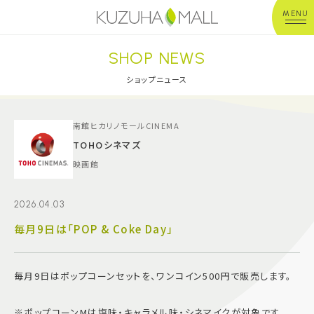
MENU
SHOP NEWS
年中無休
平 日：10:00~20:00
営業時間
土日祝：10:00~21:00
ショップニュース
※店舗により異なる
ショップガイド
南館ヒカリノモールCINEMA
TOHOシネマズ
映画館
グルメ＆フード
2026.04.03
ショップニュース
毎月9日は「POP & Coke Day」
イベント
毎月9日はポップコーンセットを、ワンコイン500円で販売します。
キッズ＆ベビー
※ポップコーンMは塩味・キャラメル味・シネマイクが対象です。