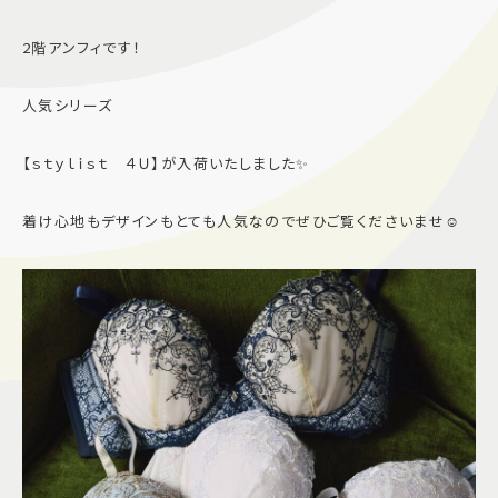
施設案内
2階アンフィです！
アクセス＆駐車場
人気シリーズ
【ｓｔｙｌｉｓｔ ４Ｕ】が入荷いたしました✨
よくあるご質問
スタッフ募集
サイトマップ
プライバシーポリシー
着け心地もデザインもとても人気なのでぜひご覧くださいませ☺️
Follow US