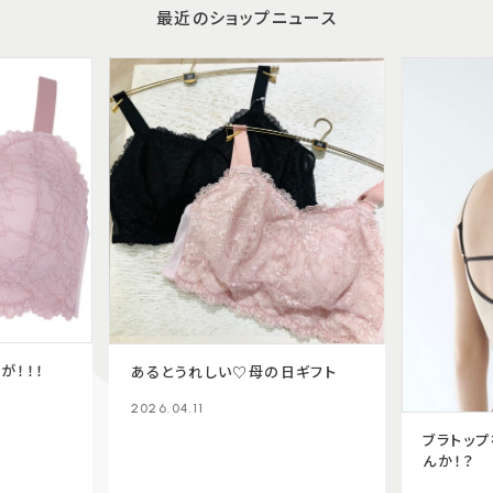
最近のショップニュース
が！！！
あるとうれしい♡母の日ギフト
2026.04.11
ブラトッ
んか！？