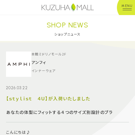
MENU
SHOP NEWS
年中無休
平 日：10:00~20:00
営業時間
土日祝：10:00~21:00
ショップニュース
※店舗により異なる
ショップガイド
本館ミドリノモール2F
アンフィ
インナーウェア
グルメ＆フード
2026.03.22
ショップニュース
【ｓｔｙｌｉｓｔ ４Ｕ】が入荷いたしました
イベント
あなたの体型にフィットする４つのサイズ別設計のブラ
キッズ＆ベビー
こんにちは♪