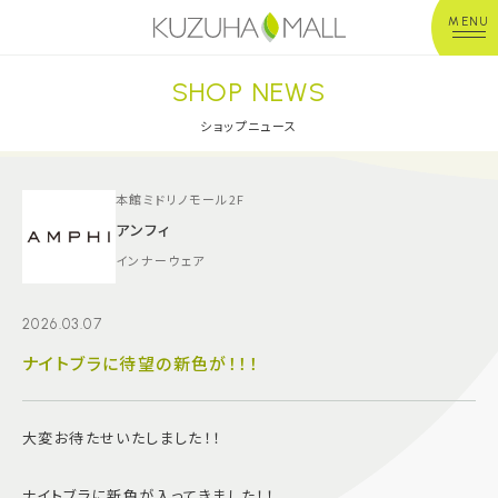
MENU
SHOP NEWS
年中無休
平 日：10:00~20:00
営業時間
土日祝：10:00~21:00
ショップニュース
※店舗により異なる
ショップガイド
本館ミドリノモール2F
アンフィ
インナーウェア
グルメ＆フード
2026.03.07
ショップニュース
ナイトブラに待望の新色が！！！
イベント
大変お待たせいたしました！！
キッズ＆ベビー
ナイトブラに新色が入ってきました！！