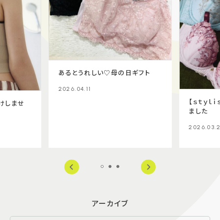
あるとうれしい♡母の日ギフト
2026.04.11
【ｓｔｙｌ
けしませ
ました
2026.03.
アーカイブ