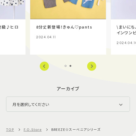
役級♪ヒロ
8分丈新登場！きゅん♡pants
\まいに
インワンピ
2024.04.11
2024.04.1
アーカイブ
TOP
F.O.Store
BREEZE☆スーベニアシリーズ