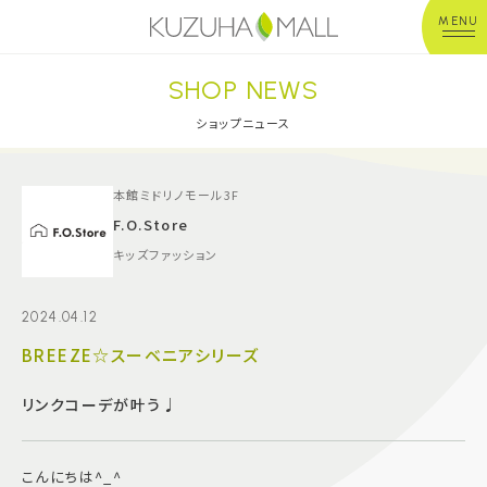
MENU
SHOP NEWS
年中無休
平 日：10:00~20:00
営業時間
土日祝：10:00~21:00
ショップニュース
※店舗により異なる
ショップガイド
本館ミドリノモール3F
F.O.Store
キッズファッション
グルメ＆フード
2024.04.12
ショップニュース
BREEZE☆スーベニアシリーズ
イベント
リンクコーデが叶う♩
キッズ＆ベビー
こんにちは^_^