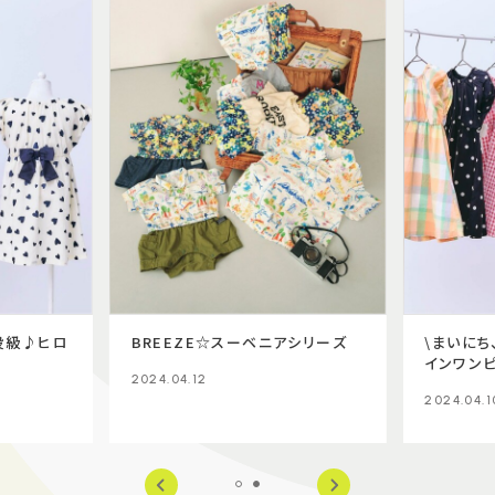
役級♪ヒロ
BREEZE☆スーベニアシリーズ
\まいに
インワンピ
2024.04.12
2024.04.1