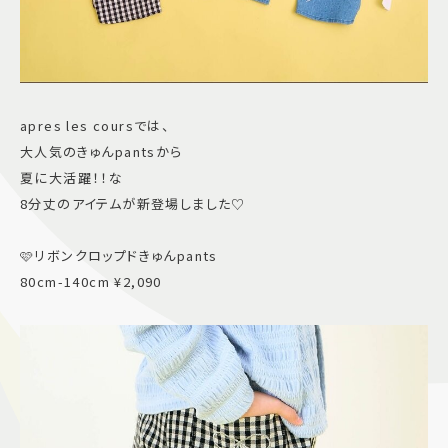
apres les coursでは、
大人気のきゅんpantsから
夏に大活躍！！な
8分丈のアイテムが新登場しました♡
🩷リボンクロップドきゅんpants
80cm-140cm ¥2,090