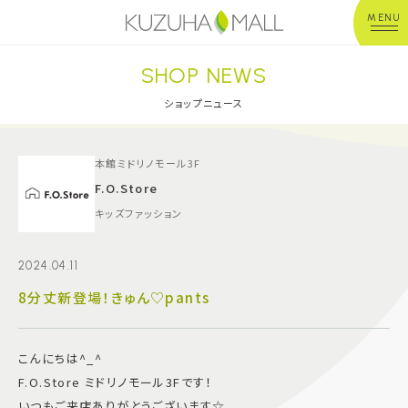
MENU
SHOP NEWS
年中無休
平 日：10:00~20:00
営業時間
土日祝：10:00~21:00
ショップニュース
※店舗により異なる
ショップガイド
本館ミドリノモール3F
F.O.Store
キッズファッション
グルメ＆フード
2024.04.11
ショップニュース
8分丈新登場！きゅん♡pants
イベント
こんにちは^_^
キッズ＆ベビー
F.O.Store ミドリノモール3Fです！
いつもご来店ありがとうございます☆