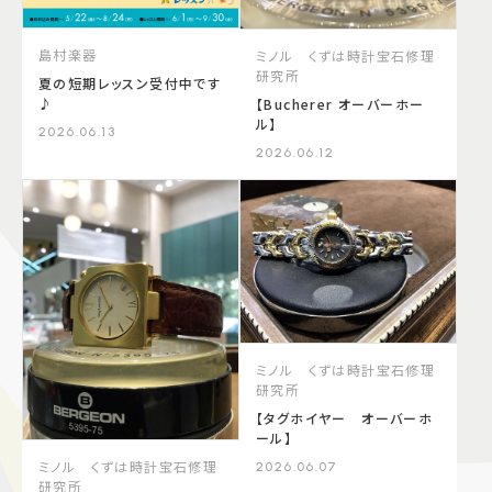
島村楽器
ミノル くずは時計宝石修理
研究所
夏の短期レッスン受付中です
♪
【Bucherer オーバーホー
ル】
2026.06.13
2026.06.12
ミノル くずは時計宝石修理
研究所
【タグホイヤー オーバーホ
ール】
ミノル くずは時計宝石修理
2026.06.07
研究所