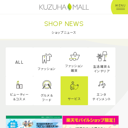
MENU
SHOP NEWS
年中無休
平 日：10:00~20:00
営業時間
土日祝：10:00~21:00
ショップニュース
※店舗により異なる
ショップガイド
ALL
ファッション
生活雑貨＆
グルメ＆フード
ファッション
雑貨
インテリア
ショップニュース
エンタ
ビューティー
グルメ＆
サービス
テインメント
＆
コスメ
フード
イベント
キッズ＆ベビー