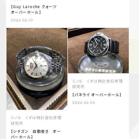
【Guy Laroche クォーツ
オーバーホール】
2026.06.10
ミノル くずは時計宝石修理
研究所
【パネライ オーバーホール】
2026.06.05
ミノル くずは時計宝石修理
研究所
【シチズン 自動巻き オー
バーホール】