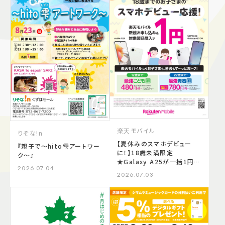
施設案内
アクセス＆駐車場
よくあるご質問
スタッフ募集
サイトマップ
プライバシーポリシー
Follow US
楽天モバイル
りそな!n
【夏休みのスマホデビュー
『親子で～hito雫アートワー
に！】18歳未満限定
ク～』
★Galaxy A25が一括1円キ
2026.07.04
ャンペーンスタート！
2026.07.03