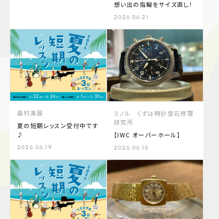
想い出の指輪をサイズ直し！
2026.06.21
島村楽器
ミノル くずは時計宝石修理
研究所
夏の短期レッスン受付中です
♪
【IWC オーバーホール】
2026.06.19
2026.06.15