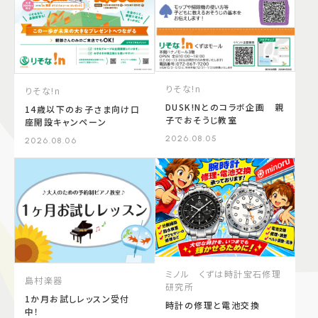
りそな!n
りそな!n
DUSK!Nとのコラボ企画 親
14歳以下のお子さま向け口
子でおそうじ教室
座開設キャンペーン
2026.08.05
2026.08.06
ミノル くずは時計宝石修理
島村楽器
研究所
1か月お試しレッスン受付
時計の修理と電池交換
中！