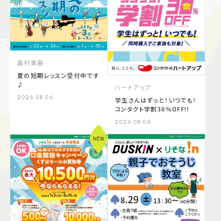
施設案内
アクセス＆駐車場
島村楽器
夏の短期レッスン受付中です
よくあるご質問
スタッフ募集
♪
ハートアップ
サイトマップ
プライバシーポリシー
2026.08.06
学生さんはずっと！いつでも！
コンタクト学割30％OFF!!
Follow US
2026.08.06
NEW