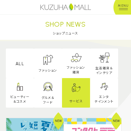
MENU
SHOP NEWS
年中無休
平 日：10:00~20:00
営業時間
土日祝：10:00~21:00
ショップニュース
※店舗により異なる
ショップガイド
ALL
ファッション
生活雑貨＆
グルメ＆フード
ファッション
雑貨
インテリア
ショップニュース
エンタ
ビューティー
グルメ＆
サービス
テインメント
＆
コスメ
フード
イベント
キッズ＆ベビー
NEW
NEW