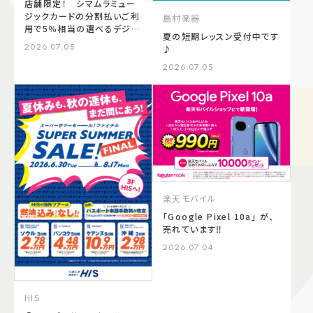
店舗限定！ シマムラミュー
ジックカードの分割払いご利
島村楽器
用で5％相当の選べるデジタ
夏の短期レッスン受付中です
ルギフトプレゼント！
2026.07.05
♪
2026.07.05
楽天モバイル
「Google Pixel 10a」 が、
売れています‼
2026.07.04
HIS