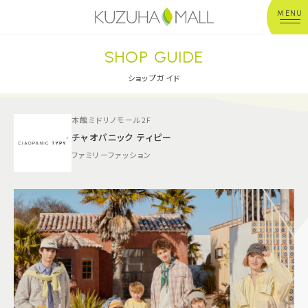
MENU
SHOP GUIDE
年中無休
平 日：10:00~20:00
営業時間
土日祝：10:00~21:00
ショップガイド
※店舗により異なる
本館ミドリノモール2F
ショップガイド
チャオパニック ティピー
ファミリーファッション
グルメ＆フード
ショップニュース
イベント
キッズ＆ベビー