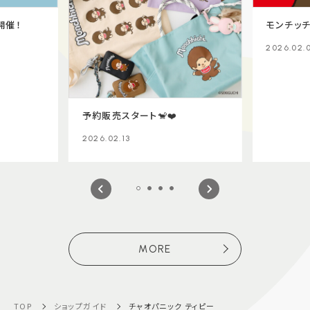
開催！
モンチッチ×
2026.02.
予約販売スタート🐒❤️
2026.02.13
MORE
TOP
ショップガイド
チャオパニック ティピー