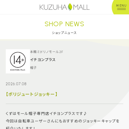
MENU
SHOP NEWS
年中無休
平 日：10:00~20:00
営業時間
土日祝：10:00~21:00
ショップニュース
※店舗により異なる
ショップガイド
本館ミドリノモール2F
イチヨンプラス
帽子
グルメ＆フード
2026.07.08
ショップニュース
【ポリジュートジョッキー】
イベント
くずはモール帽子専門店イチヨンプラスです♪
キッズ＆ベビー
今回は自転車ユーザーさんにもおすすめのジョッキーキャップを
紹介いたします！