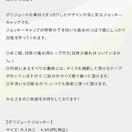
施設案内
ポリジュートの素材とすっきりしたデザインが涼し気なジョッキー
キャップです。
アクセス＆駐車場
ジョッキーキャップの特徴の下を向いた長めのつばで顔にしっかり
日陰を作ってくれます。
よくあるご質問
スタッフ募集
◎あご紐、日除け垂れ用ループ付き(日除け垂れはついていませ
サイトマップ
プライバシーポリシー
ん。)
◎内側にあるすべりの裏側には、サイズを調節して頂けるテープ
Follow US
が付いていますので ご自分のサイズ感で被って頂けます。
◎手洗いも可能なので、いつでも清潔に保って頂けます。
みなさまのご来店をお待ちしております！
【ポリジュートジョッキー】
サイズ：大人M/L 4,800円(税込)