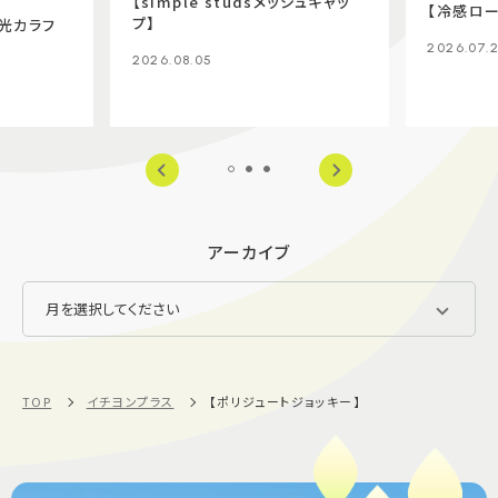
【simple studsメッシュキャッ
【冷感ロー
プ】
光カラフ
2026.07.
2026.08.05
アーカイブ
TOP
イチヨンプラス
【ポリジュートジョッキー】