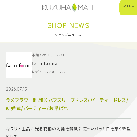
MENU
SHOP NEWS
年中無休
平 日：10:00~20:00
営業時間
土日祝：10:00~21:00
ショップニュース
※店舗により異なる
ショップガイド
本館ハナノモール3F
form forma
レディースフォーマル
グルメ＆フード
2026.07.15
ショップニュース
ラメフラワー刺繍×パフスリーブドレス/パーティードレス/
結婚式/パーティー/お呼ばれ
イベント
キッズ＆ベビー
キラリと上品に光る花柄の刺繍を贅沢に使ったパッと目を惹く新型
ドレス