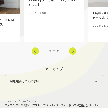
kaene【フロッキーベロア２WAY
ドレス】
【喪服・礼
2026.08.08
ォーマル 
シアーボレロ
+ワンピ
ース
2026.08.
アーカイブ
TOP
form forma
ラメフラワー刺繍×パフスリーブドレス/パーティードレス/結婚式/パーティ