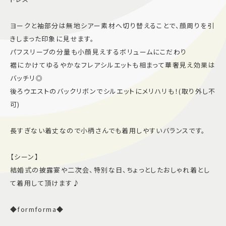
施設案内
ヨークと袖部分は無地シアー素材へ切り替えることで、顔周りを引
きしまった印象に見せます。
アクセス＆駐車場
パフスリーブの分量も小顔見えするボリュームにこだわり
裾にかけてゆるやかなフレアシルエットも相まって華奢見え効果は
バッチリ◎
よくあるご質問
スタッフ募集
後ろウエストのバックリボンでシルエットにメリハリも！(取り外し不
サイトマップ
プライバシーポリシー
可)
Follow US
長すぎない着丈なので小柄さんでも着用しやすいバランスです。
【シーン】
結婚式の披露宴や二次会、特別な日、ちょっとしたおしゃれ着とし
て着用して頂けます♪
◆formforma◆