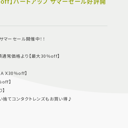
％off】ハートアップ サマーセール好評開
 サマーセール開催中！！
通常価格より【最大30％off】
Ｘ30％off】
off】
り】
い捨てコンタクトレンズもお買い得♪