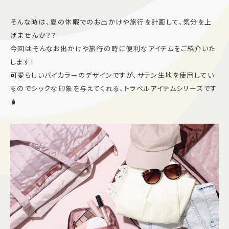
施設案内
そんな時は、夏の休暇でのお出かけや旅行を計画して、気分を上
げませんか？？
アクセス＆駐車場
今回はそんなお出かけや旅行の時に便利なアイテムをご紹介いた
します！
可愛らしいバイカラーのデザインですが、サテン生地を使用してい
よくあるご質問
スタッフ募集
るのでシックな印象を与えてくれる、トラベルアイテムシリーズです
サイトマップ
プライバシーポリシー
🧳
Follow US