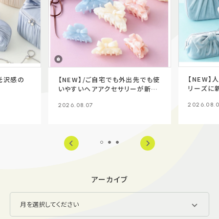
【NEW】
た光沢感の
【NEW】/ご自宅でも外出先でも使
リーズに
いやすいヘアアクセサリーが新登
場✨
2026.08.
2026.08.07
アーカイブ