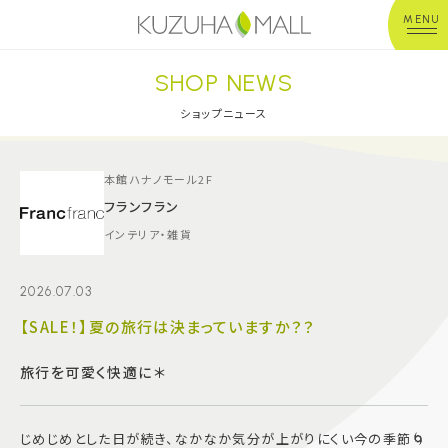
MENU
SHOP NEWS
年中無休
平 日：10:00~20:00
営業時間
土日祝：10:00~21:00
ショップニュース
※店舗により異なる
ショップガイド
本館ハナノモール2F
フランフラン
インテリア・雑貨
グルメ＆フード
2026.07.03
ショップニュース
【SALE！】夏の旅行は決まっていますか？？
イベント
旅行を可愛く快適に＊
キッズ＆ベビー
じめじめとした日が続き、なかなか気分が上がりにくい今の季節🌀