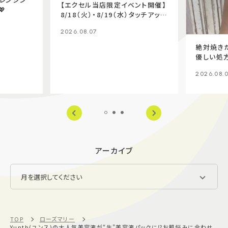
【エクセル当店限定イベント開催】
💖
8/18（火）・8/19（水）タッチアップ
イベント開催❕✨✨
2026.08.07
絶対焼きた
優しい処
✨
2026.08.
アーカイブ
TOP
ローズマリー
Yunth(ユンス)の大人気美容液が“生”美容液パックに⁉️お肌悩みに合わせ