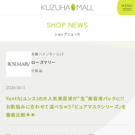
MENU
SHOP NEWS
年中無休
平 日：10:00~20:00
営業時間
土日祝：10:00~21:00
ショップニュース
※店舗により異なる
ショップガイド
本館ハナノモール2F
ローズマリー
化粧品
グルメ＆フード
2026.06.11
ショップニュース
Yunth(ユンス)の大人気美容液が“生”美容液パックに⁉️
お肌悩みに合わせて選べちゃう『ピュアマスクシリーズ』を
イベント
徹底比較🌟🌟
キッズ＆ベビー
୨୧･･･････････････････････････････୨୧