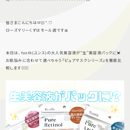
施設案内
皆さまこんにちは🫶🏻*.♡
アクセス＆駐車場
ローズマリーくずはモール店です🎀
よくあるご質問
スタッフ募集
サイトマップ
プライバシーポリシー
本日は、Yunth(ユンス)の大人気美容液が“生”美容液パックに💓
お肌悩みに合わせて選べちゃう『ピュアマスクシリーズ』を徹底比
較します💁🏻‍♀️
Follow US