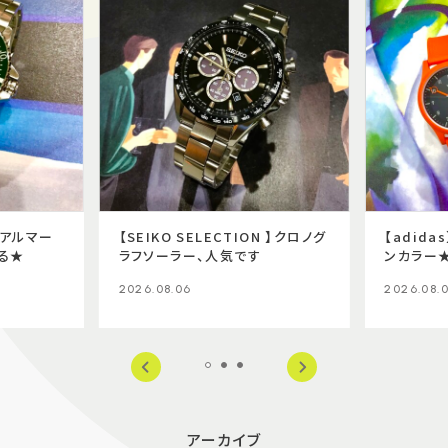
I】アルマー
【SEIKO SELECTION 】クロノグ
【adid
る★
ラフソーラー、人気です
ンカラー
2026.08.06
2026.08.
アーカイブ