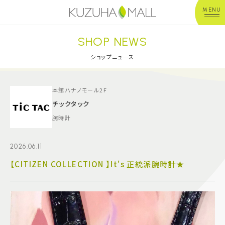
MENU
SHOP NEWS
年中無休
平 日：10:00~20:00
営業時間
土日祝：10:00~21:00
ショップニュース
※店舗により異なる
ショップガイド
本館ハナノモール2F
チックタック
腕時計
グルメ＆フード
2026.06.11
ショップニュース
【CITIZEN COLLECTION 】It's 正統派腕時計★
イベント
キッズ＆ベビー