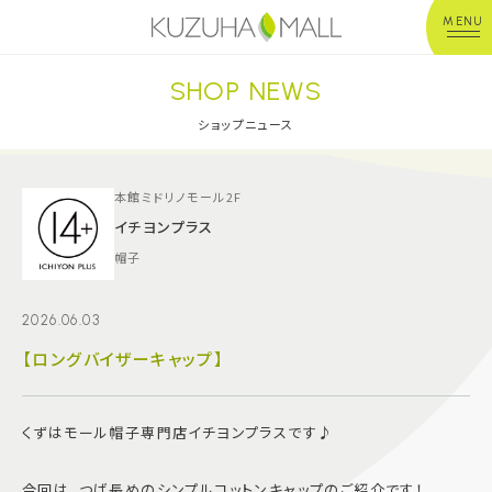
MENU
SHOP NEWS
年中無休
平 日：10:00~20:00
営業時間
土日祝：10:00~21:00
ショップニュース
※店舗により異なる
ショップガイド
本館ミドリノモール2F
イチヨンプラス
帽子
グルメ＆フード
2026.06.03
ショップニュース
【ロングバイザーキャップ】
イベント
くずはモール帽子専門店イチヨンプラスです♪
キッズ＆ベビー
今回は、つば長めのシンプルコットンキャップのご紹介です！