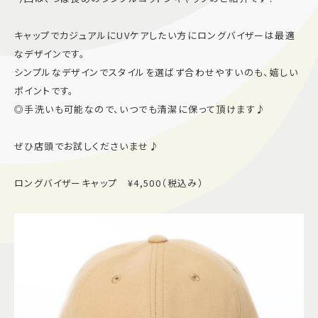
施設案内
キャップでカジュアルにUVケアしたい方にロングバイザーは最適
なデザインです。
アクセス＆駐車場
シンプルなデザインでスタイルを選ばず合わせやすいのも、嬉しい
ポイントです。
◎手洗いも可能なので、いつでも清潔に保って頂けます♪
よくあるご質問
スタッフ募集
サイトマップ
プライバシーポリシー
ぜひ店頭でお試しくださいませ♪
Follow US
ロングバイザーキャップ ¥4,500（税込み）