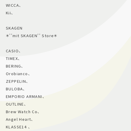
WICCA、
Kii、
SKAGEN
＊''mit SKAGEN'' Store＊
CASIO、
TIMEX、
BERING、
Orobianco、
ZEPPELIN、
BULOBA、
EMPORIO ARMANI、
OUTLINE、
Brew Watch Co、
Angel Heart、
KLASSE14 、