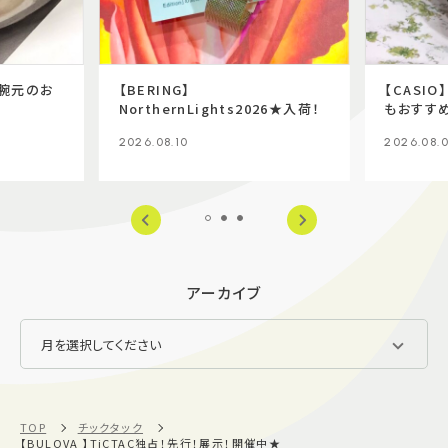
も腕元のお
【BERING】
【CASI
NorthernLights2026★入荷！
もおすす
2026.08.10
2026.08.
アーカイブ
TOP
チックタック
【BULOVA 】TiCTAC独占！先行！展示！開催中★