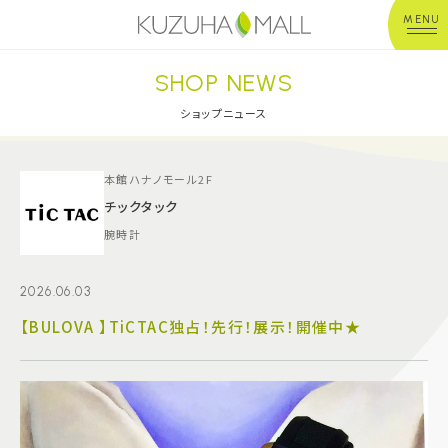
MENU
SHOP NEWS
年中無休
平 日：10:00~20:00
営業時間
土日祝：10:00~21:00
ショップニュース
※店舗により異なる
ショップガイド
本館ハナノモール2F
チックタック
腕時計
グルメ＆フード
2026.06.03
ショップニュース
【BULOVA 】TiCTAC独占！先行！展示！開催中★
イベント
キッズ＆ベビー