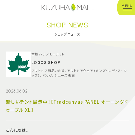
MENU
SHOP NEWS
年中無休
平 日：10:00~20:00
営業時間
土日祝：10:00~21:00
ショップニュース
※店舗により異なる
ショップガイド
本館ハナノモール3F
LOGOS SHOP
アウトドア用品、雑貨、アウトドアウェア（メンズ・レディス・キ
グルメ＆フード
ッズ）、バッグ、シューズ販売
ショップニュース
2026.06.02
新しいテント展示中！【Tradcanvas PANEL オーニングド
イベント
ゥーブル XL】
キッズ＆ベビー
こんにちは。