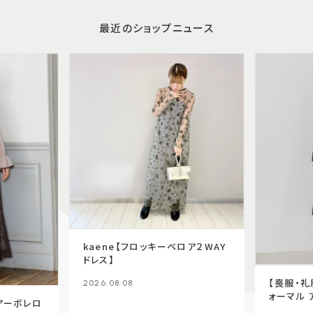
最近のショップニュース
kaene【フロッキーベロア２WAY
ドレス】
【喪服・礼
2026.08.08
ォーマル 
シアーボレロ
+ワンピ