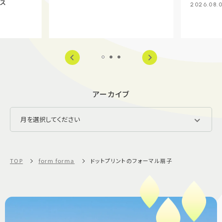
ース
2026.08.
アーカイブ
TOP
form forma
ドットプリントのフォーマル扇子