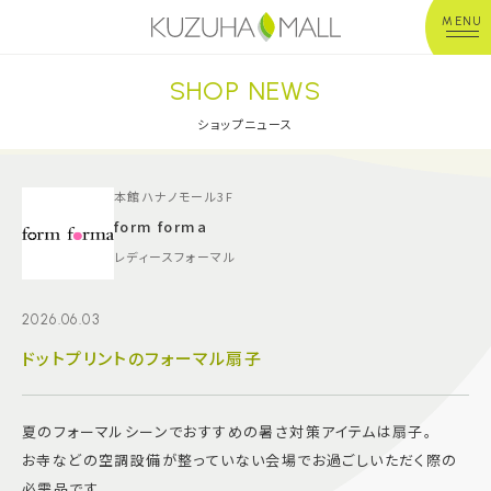
MENU
SHOP NEWS
年中無休
平 日：10:00~20:00
営業時間
土日祝：10:00~21:00
ショップニュース
※店舗により異なる
ショップガイド
本館ハナノモール3F
form forma
レディースフォーマル
グルメ＆フード
2026.06.03
ショップニュース
ドットプリントのフォーマル扇子
イベント
夏のフォーマルシーンでおすすめの暑さ対策アイテムは扇子。
キッズ＆ベビー
お寺などの空調設備が整っていない会場でお過ごしいただく際の
必需品です。