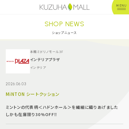
MENU
SHOP NEWS
年中無休
平 日：10:00~20:00
営業時間
土日祝：10:00~21:00
ショップニュース
※店舗により異なる
ショップガイド
本館ミドリノモール3F
インテリアプラザ​
インテリア
グルメ＆フード
2026.06.03
ショップニュース
MiNTON シートクッション
イベント
ミントンの代表柄＜ハドンホール＞を繊細に織りあげました
しかも在庫限り30%OFF‼️
キッズ＆ベビー