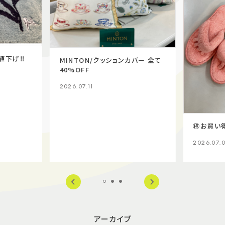
値下げ‼️
MINTON/クッションカバー 全て
40%OFF
2026.07.11
🉐お買い
2026.07.
アーカイブ