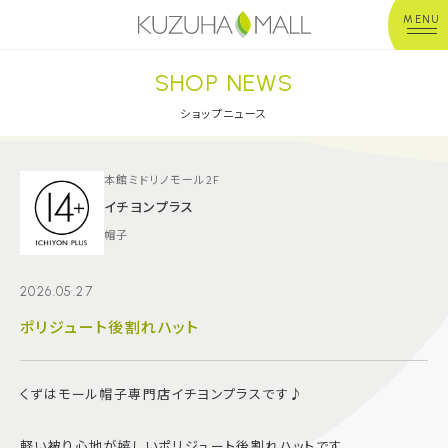
MENU
SHOP NEWS
年中無休
平 日：10:00~20:00
営業時間
土日祝：10:00~21:00
ショップニュース
※店舗により異なる
ショップガイド
本館ミドリノモール2F
イチヨンプラス
帽子
グルメ＆フード
2026.05.27
ショップニュース
ポリジュート後割れハット
イベント
くずはモール帽子専門店イチヨンプラスです♪
キッズ＆ベビー
軽い被り心地が嬉しいポリジュート後割れハットです。