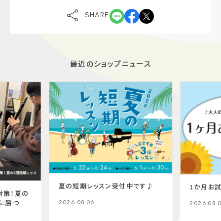
SHARE
最近のショップニュース
夏の短期レッスン受付中です♪
1か月お
対策！夏の
番に勝つ演
2026.08.06
2026.08.