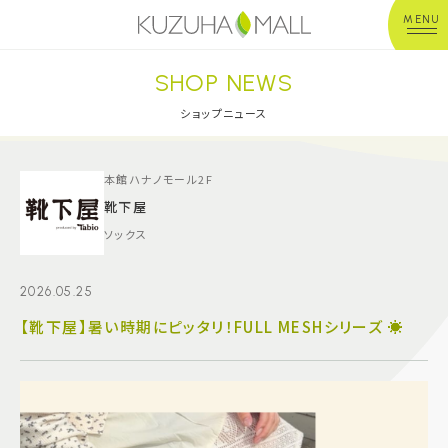
MENU
SHOP NEWS
年中無休
平 日：10:00~20:00
営業時間
土日祝：10:00~21:00
ショップニュース
※店舗により異なる
ショップガイド
本館ハナノモール2F
靴下屋
ソックス
グルメ＆フード
2026.05.25
ショップニュース
【靴下屋】暑い時期にピッタリ！FULL MESHシリーズ ☀️
イベント
キッズ＆ベビー