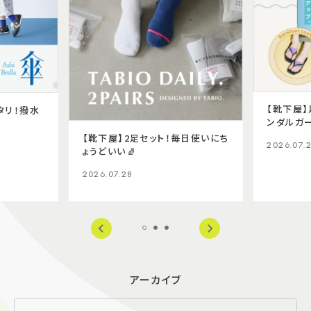
【靴下屋
タリ！撥水
ンダルガー
【靴下屋】2足セット！毎日使いにち
2026.07.
ょうどいい🧦
2026.07.28
アーカイブ