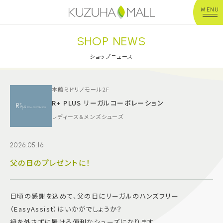
MENU
SHOP NEWS
年中無休
平 日：10:00~20:00
営業時間
土日祝：10:00~21:00
ショップニュース
※店舗により異なる
ショップガイド
本館ミドリノモール2F
R+ PLUS リーガルコーポレーション
レディース＆メンズシューズ
グルメ＆フード
2026.05.16
ショップニュース
父の日のプレゼントに！
イベント
日頃の感謝を込めて、父の日にリーガルのハンズフリー
キッズ＆ベビー
（EasyAssist）はいかがでしょうか？
紐を外さずに履ける便利なシューズになります。