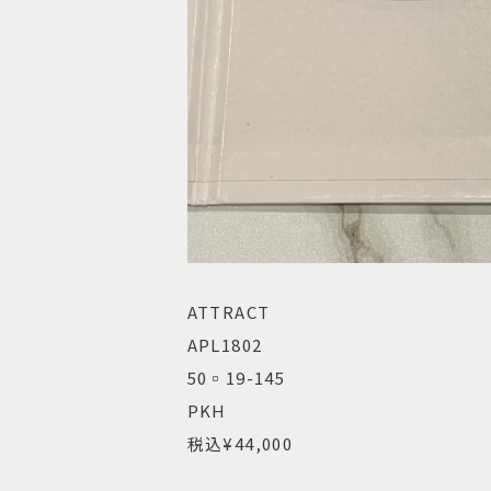
ATTRACT
APL1802
50▫︎19-145
PKH
税込¥44,000