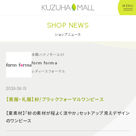
MENU
SHOP NEWS
年中無休
平 日：10:00~20:00
営業時間
土日祝：10:00~21:00
ショップニュース
※店舗により異なる
ショップガイド
本館ハナノモール3F
form forma
レディースフォーマル
グルメ＆フード
2026.06.15
ショップニュース
【喪服・礼服】紗/ブラックフォーマルワンピース
イベント
【夏素材】「紗の素材が程よく涼やか」セットアップ見えデザイン
のワンピース
キッズ＆ベビー