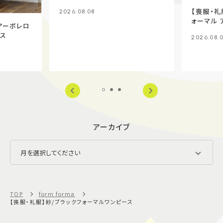
【喪服・礼
2026.08.08
ォーマル 
シアーボレロ
+ワンピ
ース
2026.08.
アーカイブ
TOP
form forma
【喪服・礼服】紗/ブラックフォーマルワンピース