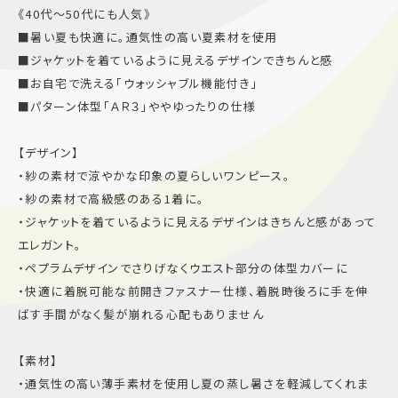
《40代～50代にも人気》
施設案内
■暑い夏も快適に。通気性の高い夏素材を使用
■ジャケットを着ているように見えるデザインできちんと感
アクセス＆駐車場
■お自宅で洗える「ウォッシャブル機能付き」
■パターン体型「ＡＲ３」ややゆったりの仕様
よくあるご質問
スタッフ募集
【デザイン】
サイトマップ
プライバシーポリシー
・紗の素材で涼やかな印象の夏らしいワンピース。
・紗の素材で高級感のある1着に。
Follow US
・ジャケットを着ているように見えるデザインはきちんと感があって
エレガント。
・ペプラムデザインでさりげなくウエスト部分の体型カバーに
・快適に着脱可能な前開きファスナー仕様、着脱時後ろに手を伸
ばす手間がなく髪が崩れる心配もありません
【素材】
・通気性の高い薄手素材を使用し夏の蒸し暑さを軽減してくれま