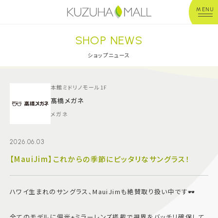
MENU
SHOP NEWS
年中無休
平 日：10:00~20:00
営業時間
土日祝：10:00~21:00
ショップニュース
※店舗により異なる
ショップガイド
本館ミドリノモール1F
髙橋メガネ
メガネ
グルメ＆フード
2026.06.03
ショップニュース
【MauiJim】これからの季節にピッタリなサングラス！
イベント
ハワイ生まれのサングラス、MauiJimも絶賛取り扱い中です🕶️
キッズ＆ベビー
全てのモデルに偏光+ミラーレンズ搭載で視界をバッチリ確保して