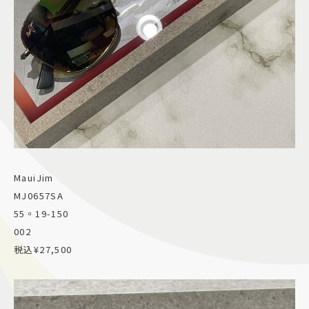
MauiJim
MJ0657SA
55▫︎19-150
002
税込¥27,500