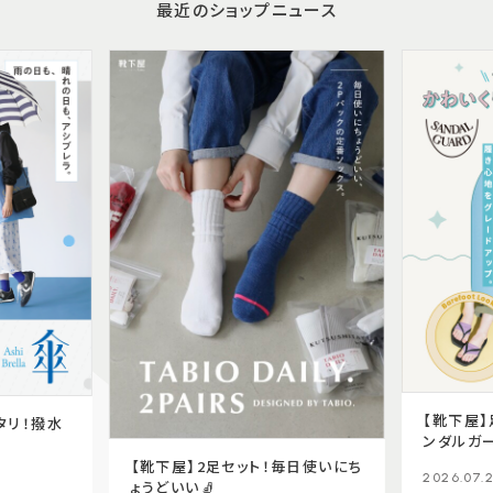
最近のショップニュース
【靴下屋
タリ！撥水
ンダルガー
【靴下屋】2足セット！毎日使いにち
2026.07.
ょうどいい🧦