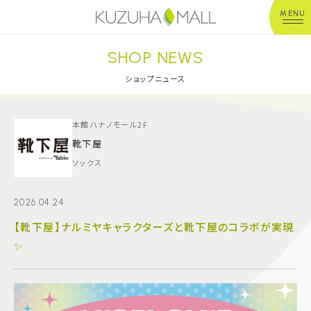
MENU
SHOP NEWS
年中無休
平 日：10:00~20:00
営業時間
土日祝：10:00~21:00
ショップニュース
※店舗により異なる
ショップガイド
本館ハナノモール2F
靴下屋
ソックス
グルメ＆フード
2026.04.24
ショップニュース
【靴下屋】ナルミヤキャラクターズと靴下屋のコラボが実現
✨
イベント
キッズ＆ベビー