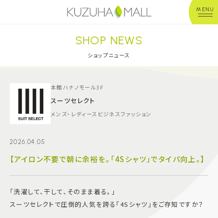
MENU
SHOP NEWS
年中無休
平 日：10:00~20:00
営業時間
土日祝：10:00~21:00
ショップニュース
※店舗により異なる
ショップガイド
本館ハナノモール3F
スーツセレクト
メンズ・レディースビジネスファッション
グルメ＆フード
2026.04.05
ショップニュース
【アイロン不要で朝に余裕を。「4Sシャツ」でタイパ向上。】
イベント
「洗濯して、干して、そのまま着る。」
キッズ＆ベビー
スーツセレクトで圧倒的人気を誇る「4Sシャツ」をご存知ですか？