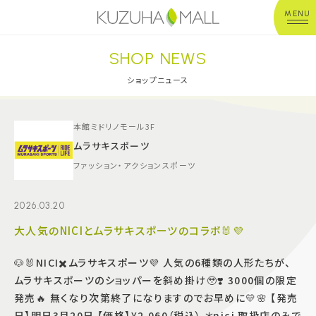
MENU
SHOP NEWS
年中無休
平 日：10:00~20:00
営業時間
土日祝：10:00~21:00
ショップニュース
※店舗により異なる
ショップガイド
本館ミドリノモール3F
ムラサキスポーツ
ファッション・アクションスポーツ
グルメ＆フード
2026.03.20
ショップニュース
大人気のNICIとムラサキスポーツのコラボ🐰💜
イベント
🐶🐰NICI✖️ムラサキスポーツ💜 人気の6種類の人形たちが、
ムラサキスポーツのショッパーを斜め掛け🥹❣️ 3000個の限定
キッズ＆ベビー
発売🔥 無くなり次第終了になりますのでお早めに💛🌸 【発売
日】明日3月20日 【価格】¥2,060（税込） ＊nici 取扱店のみで