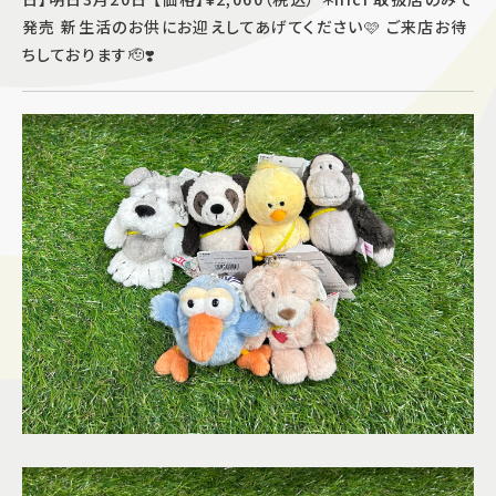
発売 新生活のお供にお迎えしてあげてください🩷 ご来店お待
施設案内
ちしております🫡❣️
アクセス＆駐車場
よくあるご質問
スタッフ募集
サイトマップ
プライバシーポリシー
Follow US