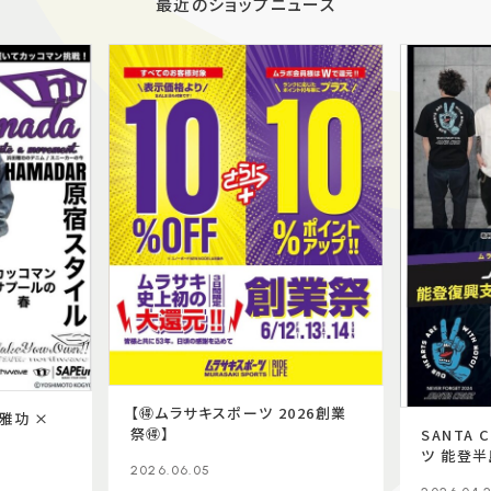
最近のショップニュース
【🉐ムラサキスポーツ 2026創業
田雅功 ×
祭🉐】
SANTA 
ツ 能登
2026.06.05
ツ👕🖐🏻