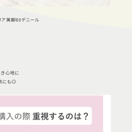
リア美脚80デニール
履き心地に
策にも◎