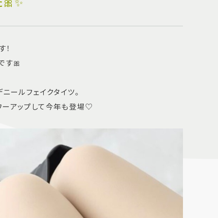
🎀✨
す！
です🎀
デニールフェイクタイツ。
ワーアップして今年も登場♡