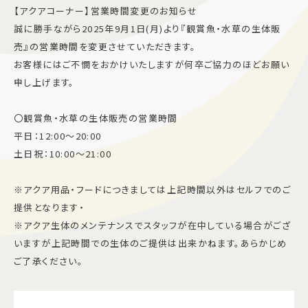
【アクアコーナー】営業時間変更のお知らせ
施設案内
誠に勝手ながら2025年9月1日(月)より『観賞魚・水草の生体販
売』の営業時間を変更させていただきます。
アクセス＆駐車場
お客様にはご不憫をおかけいたしますが何卒ご協力のほどお願い
申し上げます。
よくあるご質問
スタッフ募集
〇観賞魚・水草の生体販売の営業時間
サイトマップ
プライバシーポリシー
平日：12:00～20:00
土日祝：10:00～21:00
Follow US
※アクア用品・フードにつきましては上記時間以外はセルフでのご
提供となります・
※アクア生体のメンテナンスでスタッフが在中している場合がござ
いますが上記時間での生体のご提供は出来かねます。あらかじめ
ご了承ください。