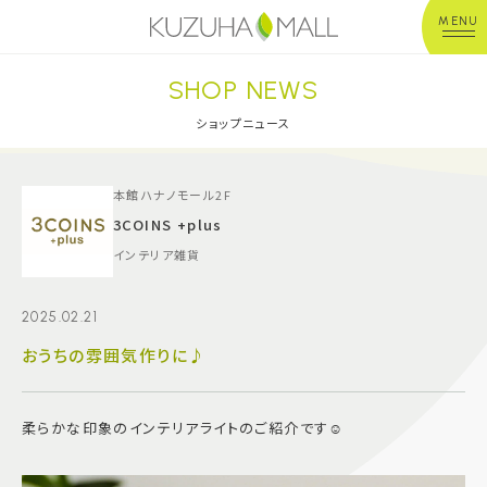
MENU
SHOP NEWS
年中無休
平 日：10:00~20:00
営業時間
土日祝：10:00~21:00
ショップニュース
※店舗により異なる
ショップガイド
本館ハナノモール2F
3COINS +plus
インテリア雑貨
グルメ＆フード
2025.02.21
ショップニュース
おうちの雰囲気作りに♪
イベント
柔らかな印象のインテリアライトのご紹介です☺
キッズ＆ベビー