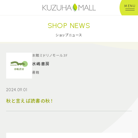
MENU
SHOP NEWS
年中無休
平 日：10:00~20:00
営業時間
土日祝：10:00~21:00
ショップニュース
※店舗により異なる
ショップガイド
本館ミドリノモール3F
水嶋書房
書籍
グルメ＆フード
2024.09.01
ショップニュース
秋と言えば読書の秋！
イベント
キッズ＆ベビー