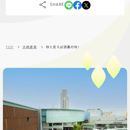
SHARE
施設案内
アクセス＆駐車場
よくあるご質問
スタッフ募集
TOP
水嶋書房
秋と言えば読書の秋！
サイトマップ
プライバシーポリシー
Follow US