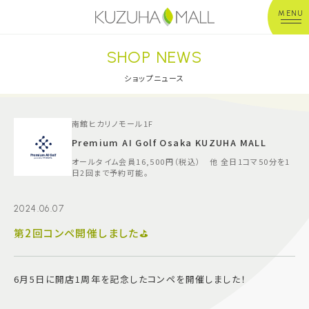
MENU
SHOP NEWS
年中無休
平 日：10:00~20:00
営業時間
土日祝：10:00~21:00
ショップニュース
※店舗により異なる
ショップガイド
南館ヒカリノモール1F
Premium AI Golf Osaka KUZUHA MALL
オールタイム会員16,500円（税込） 他 全日1コマ50分を1
グルメ＆フード
日2回まで予約可能。
ショップニュース
2024.06.07
第2回コンペ開催しました⛳
イベント
6月5日に開店1周年を記念したコンペを開催しました！
キッズ＆ベビー