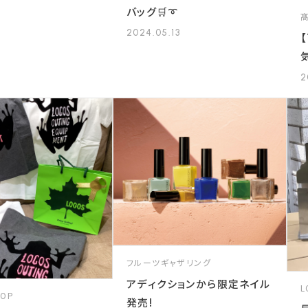
バッグ🛒➰
2024.05.13
【
2
フルーツギャザリング
アディクションから限定ネイル
L
HOP
発売!