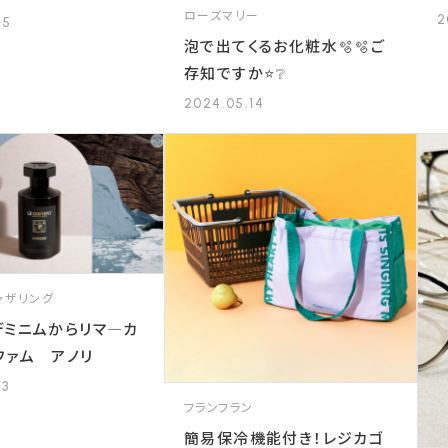
ローズマリー
2
15
泡で出てくるお化粧水🫧🫧ご
存知ですか⭐️❔
2024.05.14
ャザリング
デミニムからリマ―カ
ファム アノリ
13
フランフラン
簡易保冷機能付き！レジカゴ