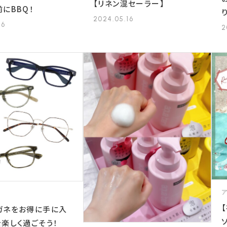
【リネン混セーラー】
にBBQ！
2024.05.16
16
2
ガネをお得に手に入
を楽しく過ごそう！