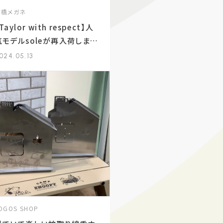
髙橋メガネ
Taylor with respect】人
気モデルsoleが再入荷しまし
た！
024.05.13
OGOS SHOP