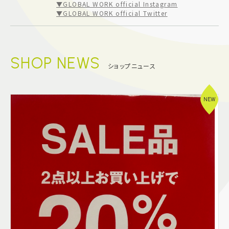
▼GLOBAL WORK official Instagram
▼GLOBAL WORK official Twitter
SHOP NEWS
ショップニュース
NEW