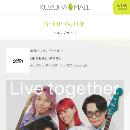
MENU
SHOP GUIDE
年中無休
平 日：10:00~20:00
営業時間
土日祝：10:00~21:00
ショップガイド
※店舗により異なる
南館ヒカリノモール2F
ショップガイド
GLOBAL WORK
メンズ・レディース・キッズファッション
グルメ＆フード
ショップニュース
イベント
キッズ＆ベビー