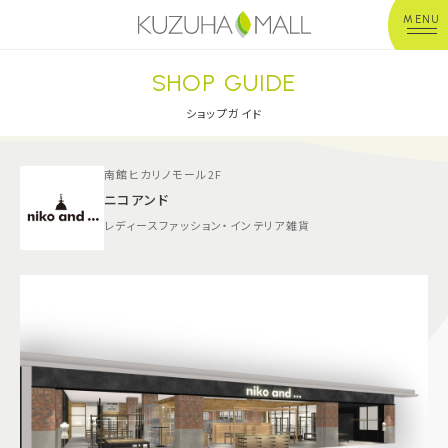
MENU
SHOP GUIDE
年中無休
平 日：10:00~20:00
営業時間
土日祝：10:00~21:00
ショップガイド
※店舗により異なる
南館ヒカリノモール2F
ショップガイド
ニコアンド
レディースファッション・インテリア雑貨
グルメ＆フード
ショップニュース
イベント
キッズ＆ベビー