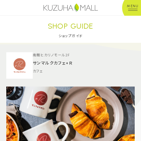
MENU
SHOP GUIDE
年中無休
平 日：10:00~20:00
営業時間
土日祝：10:00~21:00
ショップガイド
※店舗により異なる
南館ヒカリノモール2F
ショップガイド
サンマルクカフェ+Ｒ
カフェ
グルメ＆フード
ショップニュース
イベント
キッズ＆ベビー