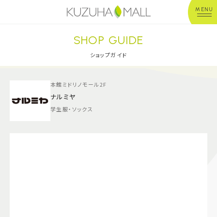
MENU
SHOP GUIDE
年中無休
平 日：10:00~20:00
営業時間
土日祝：10:00~21:00
ショップガイド
※店舗により異なる
本館ミドリノモール2F
ショップガイド
ナルミヤ
学生服・ソックス
グルメ＆フード
ショップニュース
イベント
キッズ＆ベビー