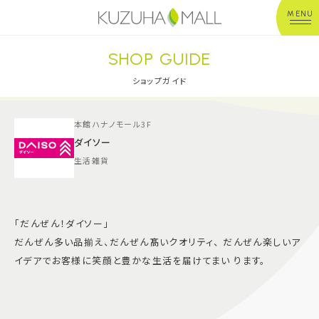
MENU
SHOP GUIDE
年中無休
平 日：10:00~20:00
営業時間
土日祝：10:00~21:00
ショップガイド
※店舗により異なる
本館ハナノモール3F
ショップガイド
ダイソー
生活雑貨
グルメ＆フード
ショップニュース
「だんぜん！ダイソー」
だんぜん多い品揃え、だんぜん髙いクオリティ、 だんぜん楽しいア
イベント
イデアでお客様に笑顔と豊かな生活を届けてまい ります。
キッズ＆ベビー