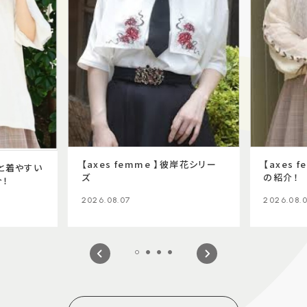
【axes femme 】彼岸花シリー
【axes 
ッと着やすい
ズ
の紹介！
！
2026.08.07
2026.08.