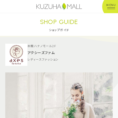
MENU
SHOP GUIDE
年中無休
平 日：10:00~20:00
営業時間
土日祝：10:00~21:00
ショップガイド
※店舗により異なる
本館ハナノモール2F
ショップガイド
アクシーズファム
レディースファッション
グルメ＆フード
ショップニュース
イベント
キッズ＆ベビー